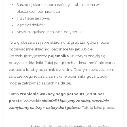
Suszonej skórki z pomarańczy – lub suszona w
plasterkach pomarańcza.
Trzy liście laurowe.
Pięć goździków.
Anyżu w gwiazdkach, od 1 do 3 sztuk.
To z grubsza wszystkie składniki. Z grubsza, gdyż można
dodawać inne składniki, pachnące tak jak lubicie.
Potrzebujemy jeszcze
pojemnika
, w którym znajdą się
powyższe składniki. Tutaj panuje pełna dowolność, ale warto
zadbać o to, aby pojemnik był ładny. Dobrym rozwiązaniem
są wszelkiego rodzaju zamykane pojemniki, gdyż wtedy
można zatrzymać zapach na dłużej.
Samo
zrobienie wakacyjnego potpourri
jest
super
proste
. Wszystkie
składniki łączymy ze sobą, szczelnie
zamykamy na trzy – cztery dni i gotowe
. Tak, to takie proste.
Jeżeli chodzi o składniki, o ich ilość, to podane