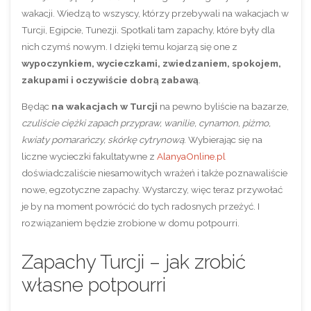
wakacji. Wiedzą to wszyscy, którzy przebywali na wakacjach w
Turcji, Egipcie, Tunezji. Spotkali tam zapachy, które były dla
nich czymś nowym. I dzięki temu kojarzą się one z
wypoczynkiem, wycieczkami, zwiedzaniem, spokojem,
zakupami i oczywiście dobrą zabawą
.
Będąc
na wakacjach w Turcji
na pewno byliście na bazarze,
czuliście ciężki zapach przypraw, wanilie, cynamon, piżmo,
kwiaty pomarańczy, skórkę cytrynową
. Wybierając się na
liczne wycieczki fakultatywne z
AlanyaOnline.pl
doświadczaliście niesamowitych wrażeń i także poznawaliście
nowe, egzotyczne zapachy. Wystarczy, więc teraz przywołać
je by na moment powrócić do tych radosnych przeżyć. I
rozwiązaniem będzie zrobione w domu potpourri.
Zapachy Turcji – jak zrobić
własne potpourri