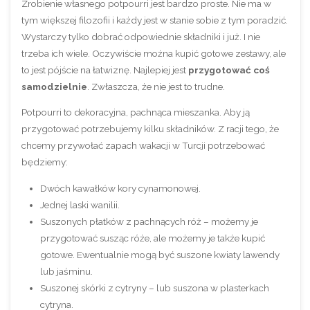
Zrobienie własnego potpourri jest bardzo proste. Nie ma w
tym większej filozofii i każdy jest w stanie sobie z tym poradzić.
Wystarczy tylko dobrać odpowiednie składniki i już. I nie
trzeba ich wiele. Oczywiście można kupić gotowe zestawy, ale
to jest pójście na łatwiznę. Najlepiej jest
przygotować coś
samodzielnie
. Zwłaszcza, że nie jest to trudne.
Potpourri to dekoracyjna, pachnąca mieszanka. Aby ją
przygotować potrzebujemy kilku składników. Z racji tego, że
chcemy przywołać zapach wakacji w Turcji potrzebować
będziemy:
Dwóch kawałków kory cynamonowej.
Jednej laski wanilii.
Suszonych płatków z pachnących róż – możemy je
przygotować susząc róże, ale możemy je także kupić
gotowe. Ewentualnie mogą być suszone kwiaty lawendy
lub jaśminu.
Suszonej skórki z cytryny – lub suszona w plasterkach
cytryna.