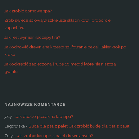
Jak zrobić domowe spa?
Zrób świecę sojową w szkle lista składników i proporcje
zapachów
Jaki jest wymiar naczepy tira?
Jak odnowić drewniane krzesło szlifowanie bejca i lakier krok po
kroku
Jak odkręcić zapieczoną śrubę 10 metod które nie niszczą
gwintu
NAJNOWSZE KOMENTARZE
jacy
-
Jak dbać o plecak na laptopa?
Legowiska
-
Buda dla psa z palet. Jak zrobić budę dla psa z palet
Zoiy
-
Jak zrobić kanapę z palet drewnianych?