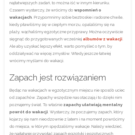
najłatwiejszych zadań, to można iść w innym kierunku.
Czasem wystarczy, że wrócimy do
wspomnień o
wakacjach
. Przypomnimy sobie beztroskie i radosne chwile,
kiedy pławiliśmy się w ciepłym morzu, opalaliśmy się na
plaży, wąchaliśmy egzotyczne przyprawy. Można oczywiście
sięgnąć do przygotowanych wcześniej
albumów z wakacji
.
Ale aby uzyskać lepszy efekt, warto pomyśleć o tym, by
oddziaływać na więcej zmysłów. Wtedy jeszcze łatwiej
wrócimy myślami do wakacji.
Zapach jest rozwiązaniem
Będąc na wakacjach w egzotycznym miejscu nie sposób uciec
od zapachów. Zapachy wszędzie nas otaczają i to dzięki nim
poznajemy świat. To właśnie
zapachy ułatwiają mentalny
powrót do wakacji
. Wystarczy, że poczujemy zapach, który
kojarzy się nam nieodzownie z latem i na moment powrócimy
do miejsca, w którym spędzaliśmy wakacje. Należy wiedzieć,
że najłatwiej przywołać zapach egzotyki i egzotycznych