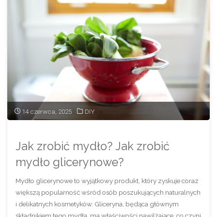
do
prasowania
wzory
diy"
14 czerwca, 2025
DIY
Jak zrobić mydło? Jak zrobić
mydło glicerynowe?
Mydło glicerynowe to wyjątkowy produkt, który zyskuje coraz
większą popularność wśród osób poszukujących naturalnych
i delikatnych kosmetyków. Gliceryna, będąca głównym
składnikiem tego mydła, ma właściwości nawilżające, co czyni