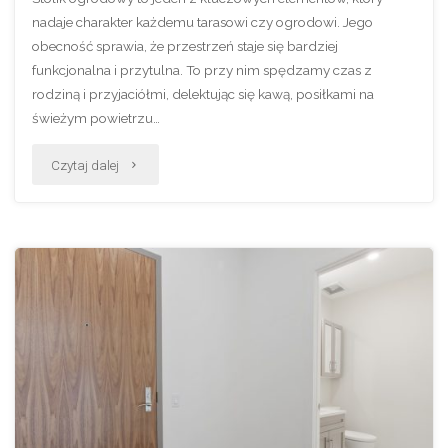
nadaje charakter każdemu tarasowi czy ogrodowi. Jego
obecność sprawia, że przestrzeń staje się bardziej
funkcjonalna i przytulna. To przy nim spędzamy czas z
rodziną i przyjaciółmi, delektując się kawą, posiłkami na
świeżym powietrzu…
"Jaki
Czytaj dalej
stolik
ogrodowy
wybrać?
Drewniany,
metalowy,
a
może