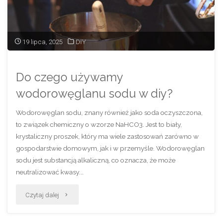
19 lipca, 2025
DIY
Do czego używamy
wodorowęglanu sodu w diy?
Wodorowęglan sodu, znany również jako soda oczyszczona,
to związek chemiczny o wzorze NaHCO3. Jest to biały,
krystaliczny proszek, który ma wiele zastosowań zarówno w
gospodarstwie domowym, jak i w przemyśle. Wodorowęglan
sodu jest substancją alkaliczną, co oznacza, że może
neutralizować kwasy.…
"Do
Czytaj dalej
czego