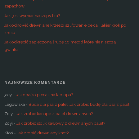
zapachów
Jaki jest wymiar naczepy tira?
Jak odnowić drewniane krzesło szlifowanie bejca i lakier krok po
kroku
Jak odkręcić zapieczoną śrubę 10 metod które nie niszczą
gwintu
NAJNOWSZE KOMENTARZE
jacy
-
Jak dbać o plecak na laptopa?
Legowiska
-
Buda dla psa z palet. Jak zrobić budę dla psa z palet
Zoiy
-
Jak zrobić kanapę z palet drewnianych?
Zoyi
-
Jak zrobić stolik kawowy z drewnianych palet?
Ktoś
-
Jak zrobić drewniany knot?