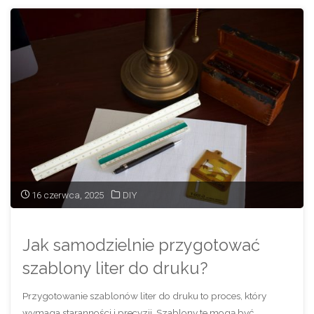
ościeżnica
regulowana?
Jak
poprawnie
zmierzyć
drzwi?"
16 czerwca, 2025
DIY
Jak samodzielnie przygotować
szablony liter do druku?
Przygotowanie szablonów liter do druku to proces, który
wymaga staranności i precyzji. Szablony te mogą być