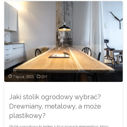
Porady
i
najważniejsze
informacje."
7 lipca, 2025
DIY
Jaki stolik ogrodowy wybrać?
Drewniany, metalowy, a może
plastikowy?
Stolik ogrodowy to jeden z kluczowych elementów, który