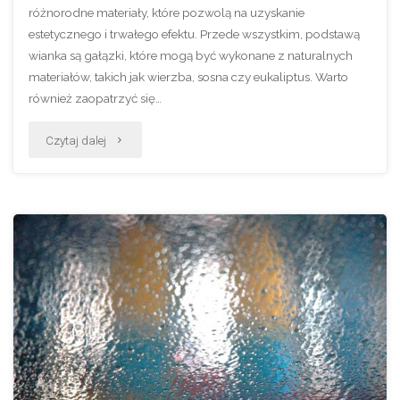
różnorodne materiały, które pozwolą na uzyskanie
estetycznego i trwałego efektu. Przede wszystkim, podstawą
wianka są gałązki, które mogą być wykonane z naturalnych
materiałów, takich jak wierzba, sosna czy eukaliptus. Warto
również zaopatrzyć się…
"Jak
Czytaj dalej
zrobić
wianek
na
drzwiach
krok
po
kroku?"