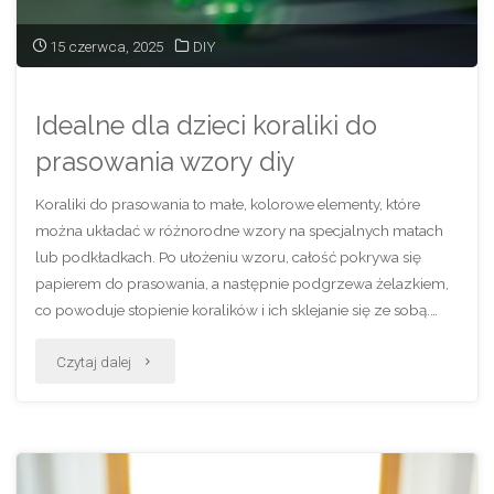
15 czerwca, 2025
DIY
Idealne dla dzieci koraliki do
prasowania wzory diy
Koraliki do prasowania to małe, kolorowe elementy, które
można układać w różnorodne wzory na specjalnych matach
lub podkładkach. Po ułożeniu wzoru, całość pokrywa się
papierem do prasowania, a następnie podgrzewa żelazkiem,
co powoduje stopienie koralików i ich sklejanie się ze sobą.…
"Idealne
Czytaj dalej
dla
dzieci
koraliki