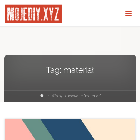
Tag:
materiał
Strona
Wpisy otagowane "materiał"
główna