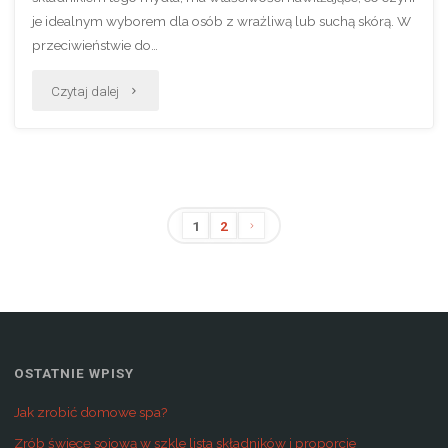
je idealnym wyborem dla osób z wrażliwą lub suchą skórą. W
przeciwieństwie do…
"Jak
Czytaj dalej
zrobić
mydło?
Jak
1
2
zrobić
Stronicowanie
mydło
wpisów
glicerynowe?"
OSTATNIE WPISY
Jak zrobić domowe spa?
Zrób świecę sojową w szkle lista składników i proporcje