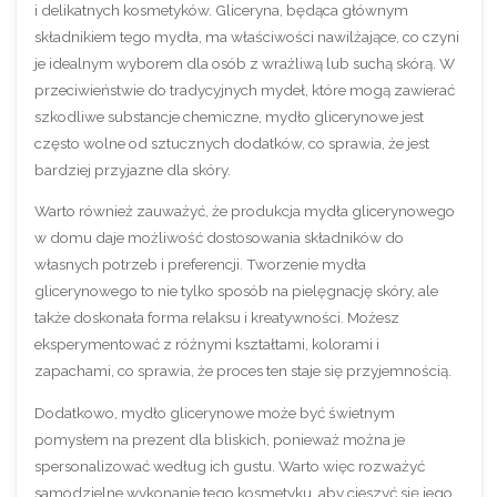
i delikatnych kosmetyków. Gliceryna, będąca głównym
składnikiem tego mydła, ma właściwości nawilżające, co czyni
je idealnym wyborem dla osób z wrażliwą lub suchą skórą. W
przeciwieństwie do tradycyjnych mydeł, które mogą zawierać
szkodliwe substancje chemiczne, mydło glicerynowe jest
często wolne od sztucznych dodatków, co sprawia, że jest
bardziej przyjazne dla skóry.
Warto również zauważyć, że produkcja mydła glicerynowego
w domu daje możliwość dostosowania składników do
własnych potrzeb i preferencji. Tworzenie mydła
glicerynowego to nie tylko sposób na pielęgnację skóry, ale
także doskonała forma relaksu i kreatywności. Możesz
eksperymentować z różnymi kształtami, kolorami i
zapachami, co sprawia, że proces ten staje się przyjemnością.
Dodatkowo, mydło glicerynowe może być świetnym
pomysłem na prezent dla bliskich, ponieważ można je
spersonalizować według ich gustu. Warto więc rozważyć
samodzielne wykonanie tego kosmetyku, aby cieszyć się jego