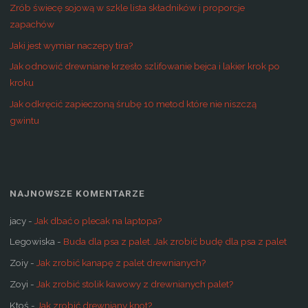
Zrób świecę sojową w szkle lista składników i proporcje
zapachów
Jaki jest wymiar naczepy tira?
Jak odnowić drewniane krzesło szlifowanie bejca i lakier krok po
kroku
Jak odkręcić zapieczoną śrubę 10 metod które nie niszczą
gwintu
NAJNOWSZE KOMENTARZE
jacy
-
Jak dbać o plecak na laptopa?
Legowiska
-
Buda dla psa z palet. Jak zrobić budę dla psa z palet
Zoiy
-
Jak zrobić kanapę z palet drewnianych?
Zoyi
-
Jak zrobić stolik kawowy z drewnianych palet?
Ktoś
-
Jak zrobić drewniany knot?