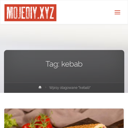
Tag:
kebab
Strona
Wpisy otagowane "kebab"
główna