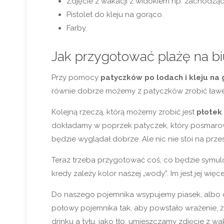
Zdjęcie z wakacji z widokiem np. zachodzą
Pistolet do kleju na gorąco.
Farby.
Jak przygotować plażę na bi
Przy pomocy
patyczków po lodach i kleju na 
równie dobrze możemy z patyczków zrobić ławec
Kolejną rzeczą, którą możemy zrobić jest
płotek
dokładamy w poprzek patyczek, który posmarowany
będzie wyglądał dobrze. Ale nic nie stoi na pr
Teraz trzeba przygotować coś, co będzie sym
kredy zależy kolor naszej „wody”. Im jest jej więce
Do naszego pojemnika wsypujemy piasek, albo dr
połowy pojemnika tak, aby powstało wrażenie, ż
drinku a tyłu, jako tło, umieszczamy zdjęcie z 