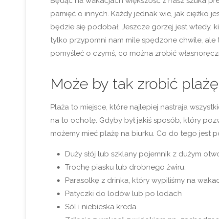
Będąc na wakacjach większość z nasz szuka prez
pamięć o innych. Każdy jednak wie, jak ciężko je
będzie się podobał. Jeszcze gorzej jest wtedy,
tylko przypomni nam mile spędzone chwile, ale t
pomyśleć o czymś, co można zrobić własnoręczni
Może by tak zrobić plażę
Plaża to miejsce, które najlepiej nastraja wszy
na to ochotę. Gdyby był jakiś sposób, który poz
możemy mieć plażę na biurku. Co do tego jest 
Duży słój lub szklany pojemnik z dużym otw
Trochę piasku lub drobnego żwiru.
Parasolkę z drinka, który wypiliśmy na wakac
Patyczki do lodów lub po lodach
Sól i niebieska kreda.