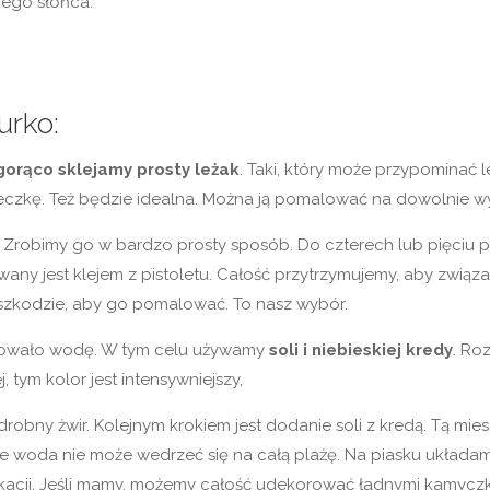
cego słońca.
urko:
gorąco sklejamy prosty leżak
. Taki, który może przypominać l
zkę. Też będzie idealna. Można ją pomalować na dowolnie wy
. Zrobimy go w bardzo prosty sposób. Do czterech lub pięciu 
 jest klejem z pistoletu. Całość przytrzymujemy, aby związało
zeszkodzie, aby go pomalować. To nasz wybór.
ulowało wodę. W tym celu używamy
soli i niebieskiej kredy
. Roz
j, tym kolor jest intensywniejszy,
obny żwir. Kolejnym krokiem jest dodanie soli z kredą. Tą m
e woda nie może wedrzeć się na całą plażę. Na piasku układamy
wakacji. Jeśli mamy, możemy całość udekorować ładnymi kamyczka