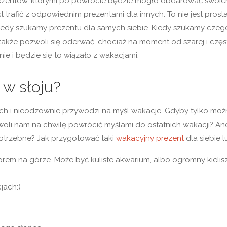
entów, którymi po powrocie będzie mogło obdarować swoich bli
st trafić z odpowiednim prezentami dla innych. To nie jest pros
 kiedy szukamy prezentu dla samych siebie. Kiedy szukamy cze
akże pozwoli się oderwać, chociaż na moment od szarej i częst
e i będzie się to wiązało z wakacjami.
 w słoju?
stkich i nieodzownie przywodzi na myśl wakacje. Gdyby tylko mo
woli nam na chwilę powrócić myślami do ostatnich wakacji? Ano
potrzebne? Jak przygotować taki
wakacyjny prezent
dla siebie l
orem na górze. Może być kuliste akwarium, albo ogromny kielis
jach:)