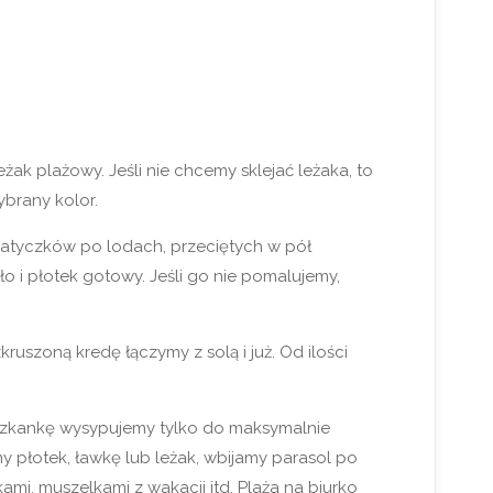
eżak plażowy. Jeśli nie chcemy sklejać leżaka, to
brany kolor.
patyczków po lodach, przeciętych w pół
 i płotek gotowy. Jeśli go nie pomalujemy,
kruszoną kredę łączymy z solą i już. Od ilości
ieszkankę wysypujemy tylko do maksymalnie
 płotek, ławkę lub leżak, wbijamy parasol po
mi, muszelkami z wakacji itd. Plaża na biurko