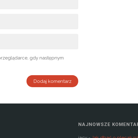
j przeglądarce, gdy następnym
NAJNOWSZE KOMENTA
jacy
-
Jak dbać o plecak n