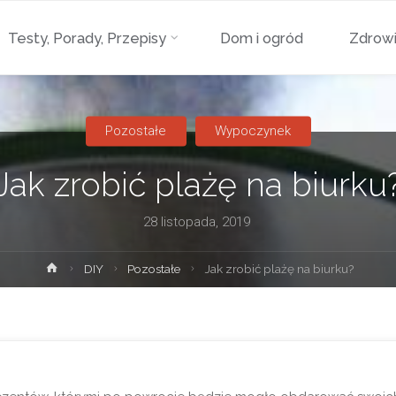
Przejdź
Testy, Porady, Przepisy
Dom i ogród
Zdrowi
do
treści
Pozostałe
Wypoczynek
Jak zrobić plażę na biurku
28 listopada, 2019
Strona
DIY
Pozostałe
Jak zrobić plażę na biurku?
główna