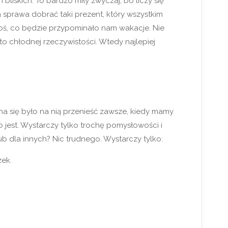
skich. To bardzo miły zwyczaj, bo liczy się
ta sprawa dobrać taki prezent, który wszystkim
goś, co będzie przypominało nam wakacje. Nie
o chłodnej rzeczywistości. Wtedy najlepiej
żna się było na nią przenieść zawsze, kiedy mamy
 jest. Wystarczy tylko trochę pomysłowości i
ub dla innych? Nic trudnego. Wystarczy tylko:
zek.