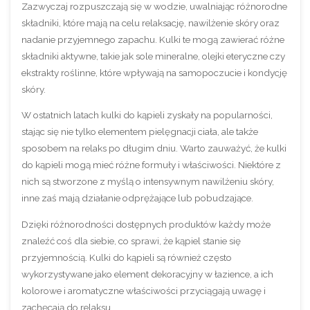
Zazwyczaj rozpuszczają się w wodzie, uwalniając różnorodne
składniki, które mają na celu relaksację, nawilżenie skóry oraz
nadanie przyjemnego zapachu. Kulki te mogą zawierać różne
składniki aktywne, takie jak sole mineralne, olejki eteryczne czy
ekstrakty roślinne, które wpływają na samopoczucie i kondycję
skóry.
W ostatnich latach kulki do kąpieli zyskały na popularności,
stając się nie tylko elementem pielęgnacji ciała, ale także
sposobem na relaks po długim dniu. Warto zauważyć, że kulki
do kąpieli mogą mieć różne formuły i właściwości.
Niektóre z
nich są stworzone z myślą o intensywnym nawilżeniu skóry,
inne zaś mają działanie odprężające lub pobudzające.
Dzięki różnorodności dostępnych produktów każdy może
znaleźć coś dla siebie, co sprawi, że kąpiel stanie się
przyjemnością. Kulki do kąpieli są również często
wykorzystywane jako element dekoracyjny w łazience, a ich
kolorowe i aromatyczne właściwości przyciągają uwagę i
zachęcają do relaksu.