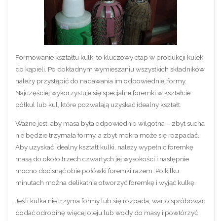
Formowanie kształtu kulki to kluczowy etap w produkcji kulek
do kąpieli. Po dokładnym wymieszaniu wszystkich składników
należy przystąpić do nadawania im odpowiedniej formy.
Najczęściej wykorzystuje się specjalne foremki w kształcie
półkul lub kul, które pozwalają uzyskać idealny kształt.
Ważne jest, aby masa była odpowiednio wilgotna – zbyt sucha
nie będzie trzymała formy, a zbyt mokra może się rozpadać.
Aby uzyskać idealny kształt kulki, należy wypełnić foremkę
masą do około trzech czwartych jej wysokości i następnie
mocno docisnąć obie połówki foremki razem. Po kilku
minutach można delikatnie otworzyć foremkę i wyjąć kulkę.
Jeśli kulka nie trzyma formy lub się rozpada, warto spróbować
dodać odrobinę więcej oleju lub wody do masy i powtórzyć