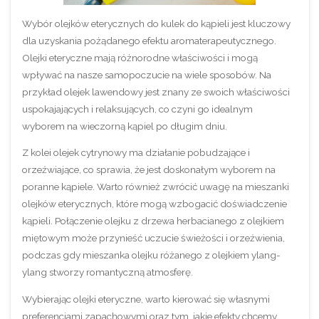
Wybór olejków eterycznych do kulek do kąpieli jest kluczowy
dla uzyskania pożądanego efektu aromaterapeutycznego.
Olejki eteryczne mają różnorodne właściwości i mogą
wpływać na nasze samopoczucie na wiele sposobów. Na
przykład olejek lawendowy jest znany ze swoich właściwości
uspokajających i relaksujących, co czyni go idealnym
wyborem na wieczorną kąpiel po długim dniu.
Z kolei olejek cytrynowy ma działanie pobudzające i
orzeźwiające, co sprawia, że jest doskonałym wyborem na
poranne kąpiele. Warto również zwrócić uwagę na mieszanki
olejków eterycznych, które mogą wzbogacić doświadczenie
kąpieli. Połączenie olejku z drzewa herbacianego z olejkiem
miętowym może przynieść uczucie świeżości i orzeźwienia,
podczas gdy mieszanka olejku różanego z olejkiem ylang-
ylang stworzy romantyczną atmosferę.
Wybierając olejki eteryczne, warto kierować się własnymi
preferencjami zapachowymi oraz tym, jakie efekty chcemy