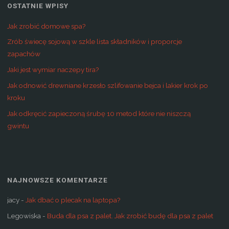
OSTATNIE WPISY
Jak zrobić domowe spa?
Zrób świecę sojową w szkle lista składników i proporcje
zapachów
Jaki jest wymiar naczepy tira?
Jak odnowić drewniane krzesło szlifowanie bejca i lakier krok po
kroku
Jak odkręcić zapieczoną śrubę 10 metod które nie niszczą
gwintu
NAJNOWSZE KOMENTARZE
jacy
-
Jak dbać o plecak na laptopa?
Legowiska
-
Buda dla psa z palet. Jak zrobić budę dla psa z palet