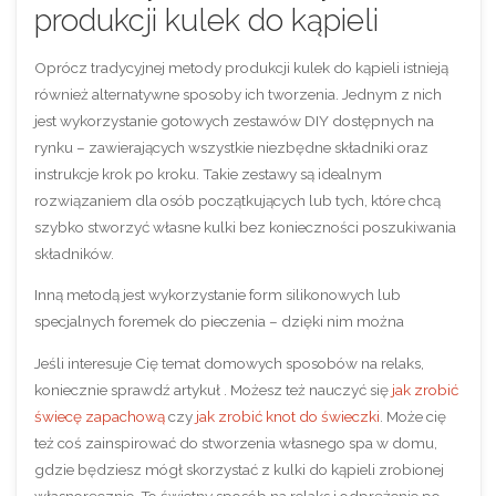
produkcji kulek do kąpieli
Oprócz tradycyjnej metody produkcji kulek do kąpieli istnieją
również alternatywne sposoby ich tworzenia. Jednym z nich
jest wykorzystanie gotowych zestawów DIY dostępnych na
rynku – zawierających wszystkie niezbędne składniki oraz
instrukcje krok po kroku. Takie zestawy są idealnym
rozwiązaniem dla osób początkujących lub tych, które chcą
szybko stworzyć własne kulki bez konieczności poszukiwania
składników.
Inną metodą jest wykorzystanie form silikonowych lub
specjalnych foremek do pieczenia – dzięki nim można
Jeśli interesuje Cię temat domowych sposobów na relaks,
koniecznie sprawdź artykuł . Możesz też nauczyć się
jak zrobić
świecę zapachową
czy
jak zrobić knot do świeczki
. Może cię
też coś zainspirować do stworzenia własnego spa w domu,
gdzie będziesz mógł skorzystać z kulki do kąpieli zrobionej
własnoręcznie. To świetny sposób na relaks i odprężenie po