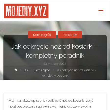
Dom i ogród
Pozostałe
Jak odkręcić nóż od kosiarki –
kompletny poradnik
23 marca, 2023
Strona
DIY
Dom i ogród
Jak odkręcić nóż od kosiarki –
główna
kompletny poradnik
W tym artykule opiszę, jak odkręcić nóż od kosiarki, abyś
mógł bezpiecznie i sprawnie wymienić ostrze w swoim