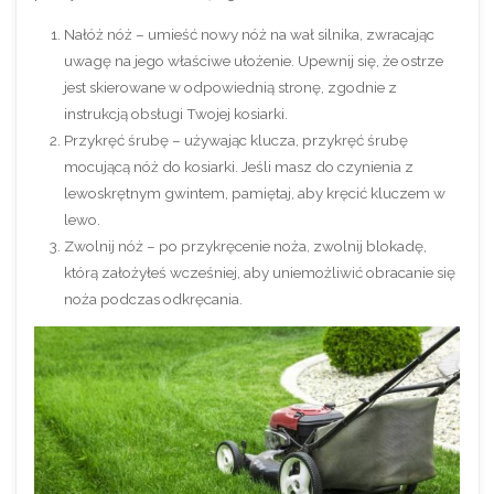
Nałóż nóż – umieść nowy nóż na wał silnika, zwracając
uwagę na jego właściwe ułożenie. Upewnij się, że ostrze
jest skierowane w odpowiednią stronę, zgodnie z
instrukcją obsługi Twojej kosiarki.
Przykręć śrubę – używając klucza, przykręć śrubę
mocującą nóż do kosiarki. Jeśli masz do czynienia z
lewoskrętnym gwintem, pamiętaj, aby kręcić kluczem w
lewo.
Zwolnij nóż – po przykręcenie noża, zwolnij blokadę,
którą założyłeś wcześniej, aby uniemożliwić obracanie się
noża podczas odkręcania.