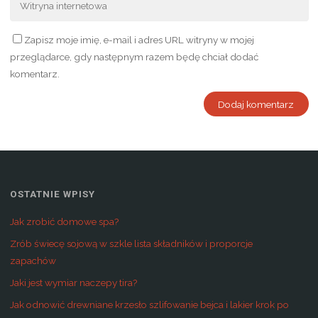
Zapisz moje imię, e-mail i adres URL witryny w mojej
przeglądarce, gdy następnym razem będę chciał dodać
komentarz.
OSTATNIE WPISY
Jak zrobić domowe spa?
Zrób świecę sojową w szkle lista składników i proporcje
zapachów
Jaki jest wymiar naczepy tira?
Jak odnowić drewniane krzesło szlifowanie bejca i lakier krok po