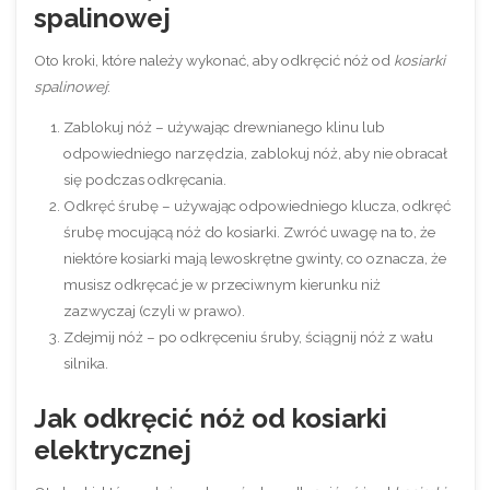
spalinowej
Oto kroki, które należy wykonać, aby odkręcić nóż od
kosiarki
spalinowej
:
Zablokuj nóż – używając drewnianego klinu lub
odpowiedniego narzędzia, zablokuj nóż, aby nie obracał
się podczas odkręcania.
Odkręć śrubę – używając odpowiedniego klucza, odkręć
śrubę mocującą nóż do kosiarki. Zwróć uwagę na to, że
niektóre kosiarki mają lewoskrętne gwinty, co oznacza, że
musisz odkręcać je w przeciwnym kierunku niż
zazwyczaj (czyli w prawo).
Zdejmij nóż – po odkręceniu śruby, ściągnij nóż z wału
silnika.
Jak odkręcić nóż od kosiarki
elektrycznej