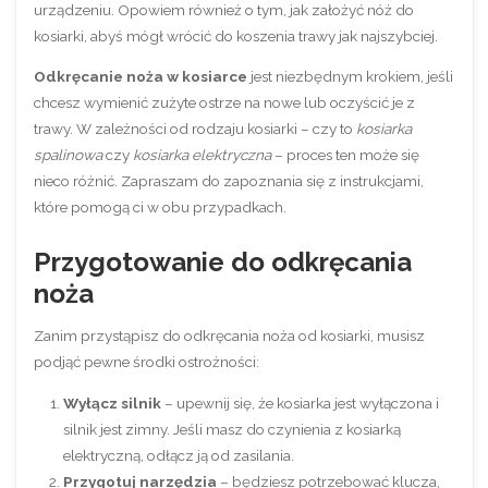
urządzeniu. Opowiem również o tym, jak założyć nóż do
kosiarki, abyś mógł wrócić do koszenia trawy jak najszybciej.
Odkręcanie noża w kosiarce
jest niezbędnym krokiem, jeśli
chcesz wymienić zużyte ostrze na nowe lub oczyścić je z
trawy. W zależności od rodzaju kosiarki – czy to
kosiarka
spalinowa
czy
kosiarka elektryczna
– proces ten może się
nieco różnić. Zapraszam do zapoznania się z instrukcjami,
które pomogą ci w obu przypadkach.
Przygotowanie do odkręcania
noża
Zanim przystąpisz do odkręcania noża od kosiarki, musisz
podjąć pewne środki ostrożności:
Wyłącz silnik
– upewnij się, że kosiarka jest wyłączona i
silnik jest zimny. Jeśli masz do czynienia z kosiarką
elektryczną, odłącz ją od zasilania.
Przygotuj narzędzia
– będziesz potrzebować klucza,