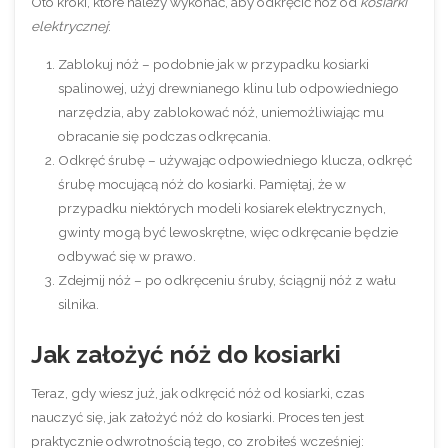
Oto kroki, które należy wykonać, aby odkręcić nóż od
kosiarki
elektrycznej
:
Zablokuj nóż – podobnie jak w przypadku kosiarki
spalinowej, użyj drewnianego klinu lub odpowiedniego
narzędzia, aby zablokować nóż, uniemożliwiając mu
obracanie się podczas odkręcania.
Odkręć śrubę – używając odpowiedniego klucza, odkręć
śrubę mocującą nóż do kosiarki. Pamiętaj, że w
przypadku niektórych modeli kosiarek elektrycznych,
gwinty mogą być lewoskrętne, więc odkręcanie będzie
odbywać się w prawo.
Zdejmij nóż – po odkręceniu śruby, ściągnij nóż z wału
silnika.
Jak założyć nóż do kosiarki
Teraz, gdy wiesz już, jak odkręcić nóż od kosiarki, czas
nauczyć się, jak założyć nóż do kosiarki. Proces ten jest
praktycznie odwrotnością tego, co zrobiłeś wcześniej: