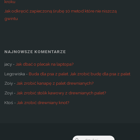
kroku
Jak odkręcić zapieczoną śrubę 10 metod które nie niszczą
gwintu
NAJNOWSZE KOMENTARZE
jacy
-
Jak dbać o plecak na laptopa?
Legowiska
-
Buda dla psa z palet. Jak zrobić budę dla psa z palet
Zoiy
-
Jak zrobić kanapę z palet drewnianych?
Zoyi
-
Jak zrobić stolik kawowy z drewnianych palet?
Ktoś
-
Jak zrobić drewniany knot?
Szukaj: