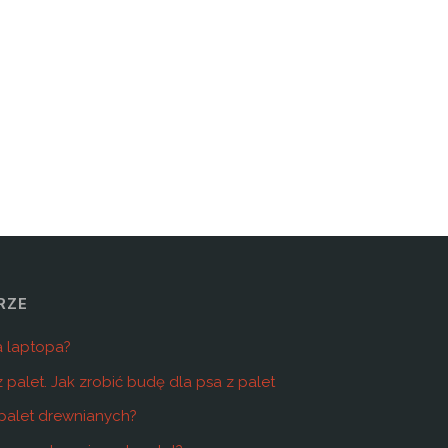
RZE
a laptopa?
 palet. Jak zrobić budę dla psa z palet
 palet drewnianych?