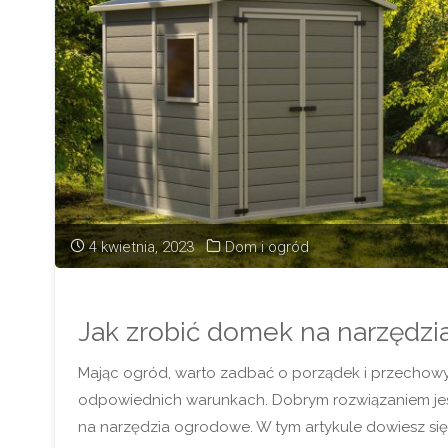
4 kwietnia, 2023
Dom i ogród
Jak zrobić domek na narzędz
Mając ogród, warto zadbać o porządek i przechow
odpowiednich warunkach. Dobrym rozwiązaniem j
na narzędzia ogrodowe. W tym artykule dowiesz się,