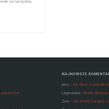
omek na narzędzia
NAJNOWSZE KOMENTA
jacy
-
Jak dbać o plecak n
je zapachów
Legowiska
-
Buda dla psa z
Zoiy
-
Jak zrobić kanapę z