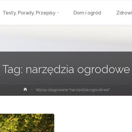
Przejdź
Testy, Porady, Przepisy
Dom i ogród
Zdrowi
do
treści
Tag:
narzędzia ogrodowe
Strona
Wpisy otagowane "narzędzia ogrodowe"
główna