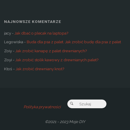
NAJNOWSZE KOMENTARZE
jacy
-
Jak dbać o plecak na laptopa?
Legowiska
-
Buda dla psa z palet. Jak zrobić budę dla psa z palet
Zoiy
-
Jak zrobić kanapę z palet drewnianych?
Zoyi
-
Jak zrobić stolik kawowy z drewnianych palet?
Ktoś
-
Jak zrobić drewniany knot?
Szukaj:
Szukaj
Polityka prywatności
©2021 - 2023 Moje DIY